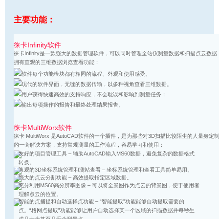
主要功能：
徕卡Infinity软件
徕卡Infinity是一款强大的数据管理软件，可以同时管理全站仪测量数据和扫描点云数据
拥有直观的三维数据浏览查看功能：
软件每个功能模块都有相同的流程、外观和使用感受。
现代的软件界面，无缝的数据传输，以多种视角查看三维数据。
用户获得快速高效的支持响应，不会耽误和影响到测量任务；
输出每项操作的报告和最终处理结果报告。
徕卡MultiWorx软件
徕卡 MultiWorx 是AutoCAD软件的一个插件，是为那些对3D扫描比较陌生的人量身定
的一套解决方案，支持常规测量的工作流程，容易学习和使用：
友好的项目管理工具 – 辅助AutoCAD输入MS60数据，避免复杂的数据格式
转换。
直观的3D坐标系统管理和测站查看 – 坐标系统管理和查看工具简单易用。
强大的点云分割功能 – 高效提取指定区域数据。
充分利用MS60高分辨率图像 – 可以将全景图作为点云的背景图，便于使用者
理解点云的位置。
智能的点捕捉和自动选择点功能 – “智能提取”功能能够自动提取需要的
点。“格网点提取”功能能够让用户自动选择某一个区域的扫描数据并每秒生
成几十个甚至几千个测量点。