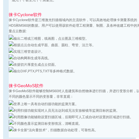
徕卡Cyclone软件
徕卡Cyclone软件是三维激光扫描领域内的主流软件，可以高效地处理徕卡测量系统的
HDS和MS60的数据。用户可以使用该软件处理工程测量、制图、及各种改建工程中的
量点云数据:
输出二维或三维图，线画图，点云图及三维模型。
根据点云自动生成平面、曲面、圆柱、弯管、法兰等。
实现三维管道设计。
自动构网和生成等高线。
依据切片厚度生成点云切面。
输出DXF,PTX,PTS,TXT等多种格式数据。
徕卡GeoMoS软件
徕卡GeoMoS软件能够控制MS60对人造建筑和自然物体进行扫描，并进行变形分析，
不同的颜色显示不同的变形量，非常直观：
世界上唯一具有自动扫描功能的监测方案。
利用扫描功能实现对人员无法达到或无法安放棱镜等监测目标的监测。
利用图像功能辅助设置扫描区域，后期即可人工或自动对设置的区域进行扫描。
不同颜色显示监测目标变形情况，清晰直观。
徕卡全新“法向量技术”，扫描数据自动处理，可靠性高。